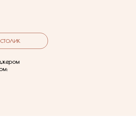
 СТОЛИК
еджером
ом: